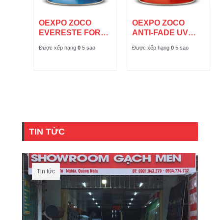
OEXPO ZOCO
OEXPO ZOCO
EVERESTE FOR
ANTI-FADE UV
EXTERIOR
FOR EXTERIOR
Được xếp hạng
0
5 sao
Được xếp hạng
0
5 sao
TIN TỨC
Tin tức